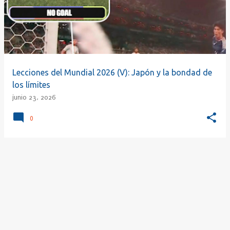
r
a
d
a
s
Lecciones del Mundial 2026 (V): Japón y la bondad de
los límites
junio 23, 2026
0