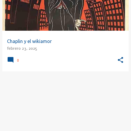
r
a
d
a
s
Chaplin y el wikiamor
febrero 23, 2025
0