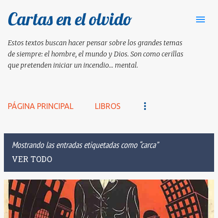
Cartas en el olvido
Ir al contenido principal
Estos textos buscan hacer pensar sobre los grandes temas
de siempre: el hombre, el mundo y Dios. Son como cerillas
que pretenden iniciar un incendio... mental.
PÁGINA PRINCIPAL
LIBROS
Mostrando las entradas etiquetadas como
carca
VER TODO
E
n
t