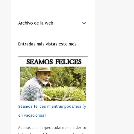
LA VANGUARDIA
51
BENEDICTO XVI
44
Archivo de la web
MATRIMONIO
44
PAPA
42
RELIGIÓN
41
FAMILIA
40
Entradas más vistas este mes
TRABAJO
40
JÓVENES
39
VIDA
39
VIRTUD
39
IGLESIA
37
MORAL
37
SHAKESPEARE
35
DINERO
35
CRISTIANISMO
34
HUMANO
34
PRUDENCIA
34
METÁFORA
33
SEXO
32
ADOLESCENTE
31
Seamos felices mientras podamos (y
HOMBRES
31
ESFUERZO
30
en vacaciones)
FÚTBOL
30
AMISTAD
28
Además de un espectacular meme disléxico,