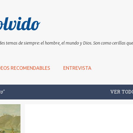
Ir al contenido principal
olvido
es temas de siempre: el hombre, el mundo y Dios. Son como cerillas que 
DEOS RECOMENDABLES
ENTREVISTA
ro
VER TOD
+
10
BARDO
COMER
CRISIS
+
9