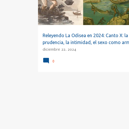
a
d
a
s
Releyendo La Odisea en 2024: Canto X: la
prudencia, la intimidad, el sexo como ar
diciembre 22, 2024
0