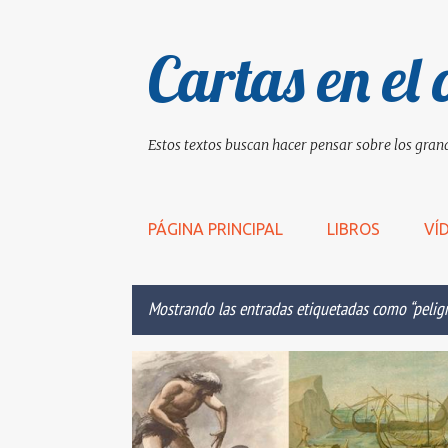
Cartas en el 
Estos textos buscan hacer pensar sobre los grand
PÁGINA PRINCIPAL
LIBROS
VÍ
Mostrando las entradas etiquetadas como
pelig
E
AMOR
ANTROPÓFAGO
CANTO X
CASA
n
t
r