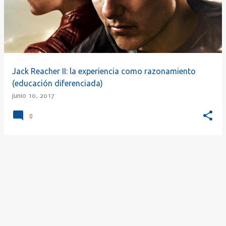
r
a
d
a
s
Jack Reacher II: la experiencia como razonamiento
(educación diferenciada)
junio 10, 2017
0