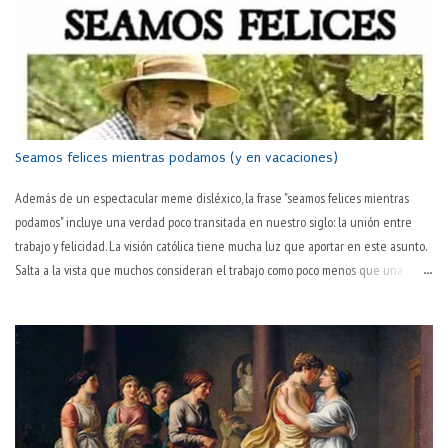
Seamos felices mientras podamos (y en vacaciones)
Además de un espectacular meme disléxico, la frase "seamos felices mientras
podamos" incluye una verdad poco transitada en nuestro siglo: la unión entre
trabajo y felicidad. La visión católica tiene mucha luz que aportar en este asunto.
Salta a la vista que muchos consideran el trabajo como poco menos que una
tortura en sí. "Todavía es martes" o "¡por fin es juernes!" son dos tonterías
habituales en boca de muchas personas. Que hay algo desagradable en el
trabajo, todos lo sabemos. El hablar normal —y quizás ya poco habitual— así lo
sugiere: "este pantalón lo tienes ya muy trabajado; cámbiatelo". El trabajo
desgasta. ¿Pero es lo único que hace? Es más, ¿es lo que consigue de modo
primario? ¿No será ese desgaste una consecuencia habitual pero no necesaria
en su esencia, sino algo debido a la inevitable corporalidad y temporalidad? Por