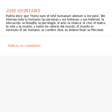
JOSE QUINTANO
Podría decir que "Homo sum et nihil humanum alienum a me puto". Me
interesa todo lo humano: las personas y sus historias, y sus histerias; la
educación, la filosofía, la psicología, el arte, la música, el cine, el teatro,
la vida y la muerte, y todos los valores del mundo. El mundo es
hermoso. El ser humano, su cumbre. Dios, su destino final: su felicidad.
Publicar un comentario
C
o
m
e
n
t
a
r
i
o
s