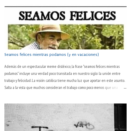
origen. Para entender mejor la expresión. Lo copio al final del post por si uno es
tan vago que no quiere hacer un click en el link. Allí, el profeta Daniel le cuenta
al rey de nombre impronunciable (Nabucodonosor) el sentido de uno de sus
sueños más perturbadores. Es importante tener presente el significado de la
metáf...
Seamos felices mientras podamos (y en vacaciones)
Además de un espectacular meme disléxico, la frase "seamos felices mientras
podamos" incluye una verdad poco transitada en nuestro siglo: la unión entre
trabajo y felicidad. La visión católica tiene mucha luz que aportar en este asunto.
Salta a la vista que muchos consideran el trabajo como poco menos que una
tortura en sí. "Todavía es martes" o "¡por fin es juernes!" son dos tonterías
habituales en boca de muchas personas. Que hay algo desagradable en el
trabajo, todos lo sabemos. El hablar normal —y quizás ya poco habitual— así lo
sugiere: "este pantalón lo tienes ya muy trabajado; cámbiatelo". El trabajo
desgasta. ¿Pero es lo único que hace? Es más, ¿es lo que consigue de modo
primario? ¿No será ese desgaste una consecuencia habitual pero no necesaria