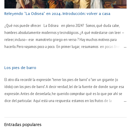
pasos, que la sociedad actual es tozuda. "La pasión es el motor del trabajo" Así lo
decía Pep Guardiola,...
Releyendo "La Odisea" en 2024. Introducción: volver a casa
¿Qué nos puede ofrecer La Odisea en pleno 2024? Somos, qué duda cabe,
hombres absolutamente modernos y tecnológicos. ¿A qué molestarse con leer —
releer, incluso— ese mamotreto griego en verso ? Hay muchos motivos para
hacerlo. Pero vayamos poco a poco. En primer lugar, resumamos en pocas líneas
esa obra maestra inmortal: La Odisea —ese poema griego de 24 cantos, atribuido
a Homero, del siglo VIII a. C. — narra la vuelta a casa , tras la guerra de Troya, del
héroe griego Odiseo (al modo latino, Ulises). Además de haber luchado diez años
Los pies de barro
en esa guerra, Odiseo tarda otros diez más en regresar a la isla de Ítaca, de la
El otro día recordé la expresión "tener los pies de barro" o "ser un gigante (o
que era ni más ni menos que rey. Durante esos veinte años, su hijo Telémaco y
ídolo) con los pies de barro". A decir verdad, leí de la fuente de donde surge esa
su esposa Penélope —prototipo clásico de mujer activamente fiel— han de tolerar
expresión. Antes de desvelarla, he querido comprobar qué es lo que por ahí se
en su palacio a los pretendientes que habían dado por muerto a Odiseo, y que se
dice del particular. Aquí está una respuesta: estamos en los frutos de la
dedicaban a consumir los bienes de la familia. Se...
expresión, cuyo origen ya no se conoce. La expresión tiene como fuente ni más
ni menos que el libro de Daniel, en su capítulo II, versículos 31 a 45 . La Biblia, sí.
Otra vez, sí. Por enésima vez, un caso en que un texto se ha hecho cultura: vida y
Entradas populares
vidilla, lo cual es un éxito (pasado) del original. No nos vendría mal recordar su