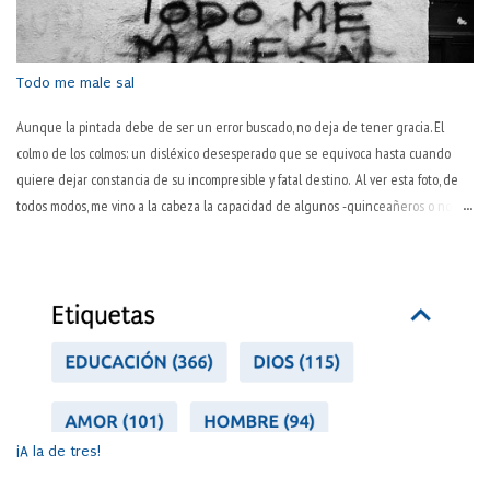
en su esencia, sino algo debido a la inevitable corporalidad y temporalidad? Por
pasos, que la sociedad actual es tozuda. "La pasión es el motor del trabajo" Así lo
decía Pep Guardiola,...
Todo me male sal
Aunque la pintada debe de ser un error buscado, no deja de tener gracia. El
colmo de los colmos: un disléxico desesperado que se equivoca hasta cuando
quiere dejar constancia de su incompresible y fatal destino. Al ver esta foto, de
todos modos, me vino a la cabeza la capacidad de algunos -quinceañeros o no- de
ver todo en negativo. Se trata de un error de visión y de juicio sobre uno mismo.
Es peculiar esta manera inaprensiva y extremadamente dura de juzgarse a uno
mismo. "No hago nada bien", proclaman a los cuatro vientos. Hay varios tipos de
personas así. Dos, como mínimo. Los primeros lo hacen por llamar la atención, por
lograr, ni que sea así, que les hagan caso. Otros (pesimistas o personas con
autoestima baja) tienen las gafas oscurecidas y todo lo que ven es oscuro y torpe:
mal hecho. Pero no se da el tercero, aquel que todo lo hace mal. No hay nadie
tan negado que en todo se equivoque. Dicen los pesimistas que los opt...
¡A la de tres!