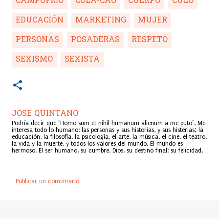
CAMPOFRÍO
COLA-CAO
CUERPO
CULO
EDUCACIÓN
MARKETING
MUJER
PERSONAS
POSADERAS
RESPETO
SEXISMO
SEXISTA
JOSE QUINTANO
Podría decir que "Homo sum et nihil humanum alienum a me puto". Me
interesa todo lo humano: las personas y sus historias, y sus histerias; la
educación, la filosofía, la psicología, el arte, la música, el cine, el teatro,
la vida y la muerte, y todos los valores del mundo. El mundo es
hermoso. El ser humano, su cumbre. Dios, su destino final: su felicidad.
Publicar un comentario
C
o
m