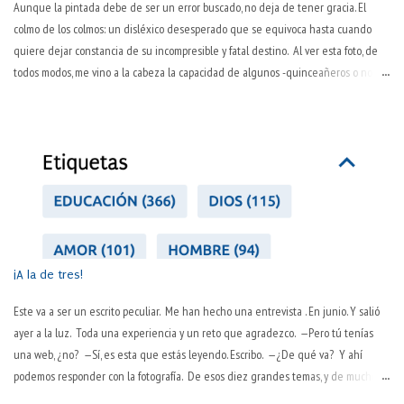
Aunque la pintada debe de ser un error buscado, no deja de tener gracia. El
colmo de los colmos: un disléxico desesperado que se equivoca hasta cuando
quiere dejar constancia de su incompresible y fatal destino. Al ver esta foto, de
todos modos, me vino a la cabeza la capacidad de algunos -quinceañeros o no- de
ver todo en negativo. Se trata de un error de visión y de juicio sobre uno mismo.
Es peculiar esta manera inaprensiva y extremadamente dura de juzgarse a uno
mismo. "No hago nada bien", proclaman a los cuatro vientos. Hay varios tipos de
personas así. Dos, como mínimo. Los primeros lo hacen por llamar la atención, por
lograr, ni que sea así, que les hagan caso. Otros (pesimistas o personas con
autoestima baja) tienen las gafas oscurecidas y todo lo que ven es oscuro y torpe:
mal hecho. Pero no se da el tercero, aquel que todo lo hace mal. No hay nadie
tan negado que en todo se equivoque. Dicen los pesimistas que los opt...
¡A la de tres!
Este va a ser un escrito peculiar. Me han hecho una entrevista . En junio. Y salió
ayer a la luz. Toda una experiencia y un reto que agradezco. —Pero tú tenías
una web, ¿no? —Sí, es esta que estás leyendo. Escribo. —¿De qué va? Y ahí
podemos responder con la fotografía. De esos diez grandes temas, y de muchos
más. Me hace ilusión que haya salido así. Refleja bien los intereses. No sé si