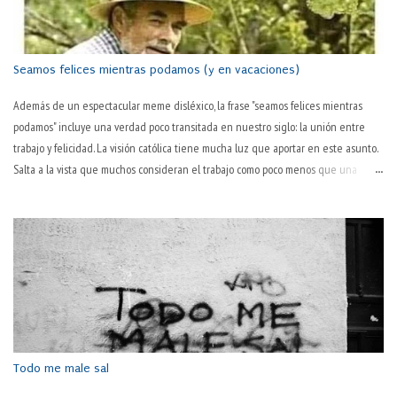
Seamos felices mientras podamos (y en vacaciones)
Además de un espectacular meme disléxico, la frase "seamos felices mientras
podamos" incluye una verdad poco transitada en nuestro siglo: la unión entre
trabajo y felicidad. La visión católica tiene mucha luz que aportar en este asunto.
Salta a la vista que muchos consideran el trabajo como poco menos que una
tortura en sí. "Todavía es martes" o "¡por fin es juernes!" son dos tonterías
habituales en boca de muchas personas. Que hay algo desagradable en el
trabajo, todos lo sabemos. El hablar normal —y quizás ya poco habitual— así lo
sugiere: "este pantalón lo tienes ya muy trabajado; cámbiatelo". El trabajo
desgasta. ¿Pero es lo único que hace? Es más, ¿es lo que consigue de modo
primario? ¿No será ese desgaste una consecuencia habitual pero no necesaria
en su esencia, sino algo debido a la inevitable corporalidad y temporalidad? Por
pasos, que la sociedad actual es tozuda. "La pasión es el motor del trabajo" Así lo
decía Pep Guardiola,...
Todo me male sal