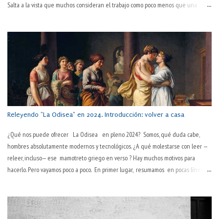
Salta a la vista que muchos consideran el trabajo como poco menos que una
tortura en sí. "Todavía es martes" o "¡por fin es juernes!" son dos tonterías
habituales en boca de muchas personas. Que hay algo desagradable en el
trabajo, todos lo sabemos. El hablar normal —y quizás ya poco habitual— así lo
sugiere: "este pantalón lo tienes ya muy trabajado; cámbiatelo". El trabajo
desgasta. ¿Pero es lo único que hace? Es más, ¿es lo que consigue de modo
primario? ¿No será ese desgaste una consecuencia habitual pero no necesaria
en su esencia, sino algo debido a la inevitable corporalidad y temporalidad? Por
pasos, que la sociedad actual es tozuda. "La pasión es el motor del trabajo" Así lo
decía Pep Guardiola,...
Releyendo "La Odisea" en 2024. Introducción: volver a casa
¿Qué nos puede ofrecer La Odisea en pleno 2024? Somos, qué duda cabe,
hombres absolutamente modernos y tecnológicos. ¿A qué molestarse con leer —
releer, incluso— ese mamotreto griego en verso ? Hay muchos motivos para
hacerlo. Pero vayamos poco a poco. En primer lugar, resumamos en pocas líneas
esa obra maestra inmortal: La Odisea —ese poema griego de 24 cantos, atribuido
a Homero, del siglo VIII a. C. — narra la vuelta a casa , tras la guerra de Troya, del
héroe griego Odiseo (al modo latino, Ulises). Además de haber luchado diez años
en esa guerra, Odiseo tarda otros diez más en regresar a la isla de Ítaca, de la