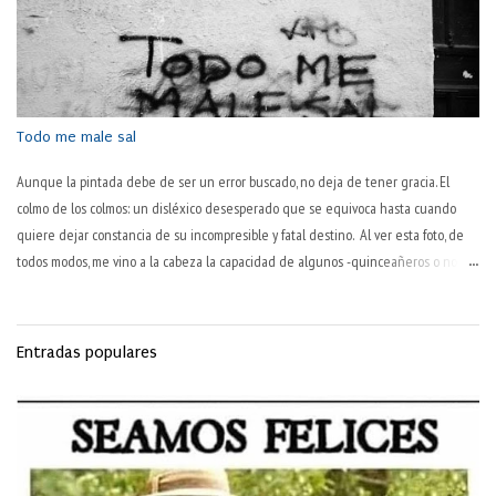
que era ni más ni menos que rey. Durante esos veinte años, su hijo Telémaco y
su esposa Penélope —prototipo clásico de mujer activamente fiel— han de tolerar
en su palacio a los pretendientes que habían dado por muerto a Odiseo, y que se
dedicaban a consumir los bienes de la familia. Se...
Todo me male sal
Aunque la pintada debe de ser un error buscado, no deja de tener gracia. El
colmo de los colmos: un disléxico desesperado que se equivoca hasta cuando
quiere dejar constancia de su incompresible y fatal destino. Al ver esta foto, de
todos modos, me vino a la cabeza la capacidad de algunos -quinceañeros o no- de
ver todo en negativo. Se trata de un error de visión y de juicio sobre uno mismo.
Es peculiar esta manera inaprensiva y extremadamente dura de juzgarse a uno
mismo. "No hago nada bien", proclaman a los cuatro vientos. Hay varios tipos de
Entradas populares
personas así. Dos, como mínimo. Los primeros lo hacen por llamar la atención, por
lograr, ni que sea así, que les hagan caso. Otros (pesimistas o personas con
autoestima baja) tienen las gafas oscurecidas y todo lo que ven es oscuro y torpe:
mal hecho. Pero no se da el tercero, aquel que todo lo hace mal. No hay nadie
tan negado que en todo se equivoque. Dicen los pesimistas que los opt...