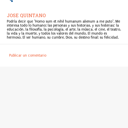
JOSE QUINTANO
Podría decir que "Homo sum et nihil humanum alienum a me puto". Me
interesa todo lo humano: las personas y sus historias, y sus histerias; la
educación, la filosofía, la psicología, el arte, la música, el cine, el teatro,
la vida y la muerte, y todos los valores del mundo. El mundo es
hermoso. El ser humano, su cumbre. Dios, su destino final: su felicidad.
Publicar un comentario
C
o
m
e
n
t
a
r
i
o
s