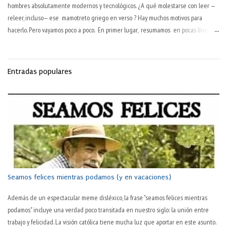
hombres absolutamente modernos y tecnológicos. ¿A qué molestarse con leer —
releer, incluso— ese mamotreto griego en verso ? Hay muchos motivos para
hacerlo. Pero vayamos poco a poco. En primer lugar, resumamos en pocas líneas
esa obra maestra inmortal: La Odisea —ese poema griego de 24 cantos, atribuido
a Homero, del siglo VIII a. C. — narra la vuelta a casa , tras la guerra de Troya, del
héroe griego Odiseo (al modo latino, Ulises). Además de haber luchado diez años
Entradas populares
en esa guerra, Odiseo tarda otros diez más en regresar a la isla de Ítaca, de la
que era ni más ni menos que rey. Durante esos veinte años, su hijo Telémaco y
su esposa Penélope —prototipo clásico de mujer activamente fiel— han de tolerar
en su palacio a los pretendientes que habían dado por muerto a Odiseo, y que se
dedicaban a consumir los bienes de la familia. Se...
Seamos felices mientras podamos (y en vacaciones)
Además de un espectacular meme disléxico, la frase "seamos felices mientras
podamos" incluye una verdad poco transitada en nuestro siglo: la unión entre
trabajo y felicidad. La visión católica tiene mucha luz que aportar en este asunto.