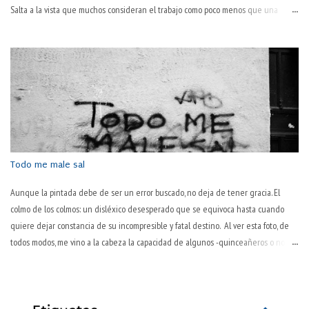
Salta a la vista que muchos consideran el trabajo como poco menos que una
tortura en sí. "Todavía es martes" o "¡por fin es juernes!" son dos tonterías
habituales en boca de muchas personas. Que hay algo desagradable en el
trabajo, todos lo sabemos. El hablar normal —y quizás ya poco habitual— así lo
sugiere: "este pantalón lo tienes ya muy trabajado; cámbiatelo". El trabajo
desgasta. ¿Pero es lo único que hace? Es más, ¿es lo que consigue de modo
primario? ¿No será ese desgaste una consecuencia habitual pero no necesaria
en su esencia, sino algo debido a la inevitable corporalidad y temporalidad? Por
pasos, que la sociedad actual es tozuda. "La pasión es el motor del trabajo" Así lo
decía Pep Guardiola,...
Todo me male sal
Aunque la pintada debe de ser un error buscado, no deja de tener gracia. El
colmo de los colmos: un disléxico desesperado que se equivoca hasta cuando
quiere dejar constancia de su incompresible y fatal destino. Al ver esta foto, de
todos modos, me vino a la cabeza la capacidad de algunos -quinceañeros o no- de
ver todo en negativo. Se trata de un error de visión y de juicio sobre uno mismo.
Es peculiar esta manera inaprensiva y extremadamente dura de juzgarse a uno
mismo. "No hago nada bien", proclaman a los cuatro vientos. Hay varios tipos de
personas así. Dos, como mínimo. Los primeros lo hacen por llamar la atención, por