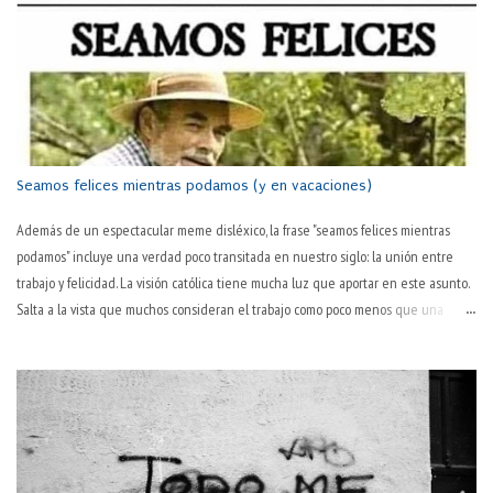
Seamos felices mientras podamos (y en vacaciones)
Además de un espectacular meme disléxico, la frase "seamos felices mientras
podamos" incluye una verdad poco transitada en nuestro siglo: la unión entre
trabajo y felicidad. La visión católica tiene mucha luz que aportar en este asunto.
Salta a la vista que muchos consideran el trabajo como poco menos que una
tortura en sí. "Todavía es martes" o "¡por fin es juernes!" son dos tonterías
habituales en boca de muchas personas. Que hay algo desagradable en el
trabajo, todos lo sabemos. El hablar normal —y quizás ya poco habitual— así lo
sugiere: "este pantalón lo tienes ya muy trabajado; cámbiatelo". El trabajo
desgasta. ¿Pero es lo único que hace? Es más, ¿es lo que consigue de modo
primario? ¿No será ese desgaste una consecuencia habitual pero no necesaria