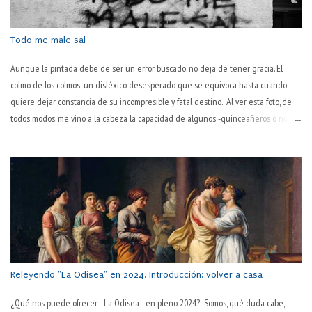
en su esencia, sino algo debido a la inevitable corporalidad y temporalidad? Por
pasos, que la sociedad actual es tozuda. "La pasión es el motor del trabajo" Así lo
decía Pep Guardiola,...
Todo me male sal
Aunque la pintada debe de ser un error buscado, no deja de tener gracia. El
colmo de los colmos: un disléxico desesperado que se equivoca hasta cuando
quiere dejar constancia de su incompresible y fatal destino. Al ver esta foto, de
todos modos, me vino a la cabeza la capacidad de algunos -quinceañeros o no- de
ver todo en negativo. Se trata de un error de visión y de juicio sobre uno mismo.
Es peculiar esta manera inaprensiva y extremadamente dura de juzgarse a uno
mismo. "No hago nada bien", proclaman a los cuatro vientos. Hay varios tipos de
personas así. Dos, como mínimo. Los primeros lo hacen por llamar la atención, por
lograr, ni que sea así, que les hagan caso. Otros (pesimistas o personas con
autoestima baja) tienen las gafas oscurecidas y todo lo que ven es oscuro y torpe:
mal hecho. Pero no se da el tercero, aquel que todo lo hace mal. No hay nadie
tan negado que en todo se equivoque. Dicen los pesimistas que los opt...
Releyendo "La Odisea" en 2024. Introducción: volver a casa
¿Qué nos puede ofrecer La Odisea en pleno 2024? Somos, qué duda cabe,