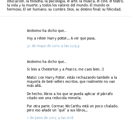
educación, la filosofía, la psicología, el arte, la música, el cine, el teatro,
la vida y la muerte, y todos los valores del mundo. El mundo es
hermoso. El ser humano, su cumbre. Dios, su destino final: su felicidad.
Anónimo ha dicho que…
C
Voy a releer Harry potter... A ver que pasa.
o
m
31 de mayo de 2012 a las 22:54
e
n
Anónimo ha dicho que…
t
Si lees a Chesterton y a Pearce, me caes bien. :)
a
Matiz: con Harry Potter, estás rechazando también a la
r
mayoría de best-sellers escritos, que realmente no van
i
más allá.
o
De hecho, libros a los que se pueda aplicar el párrafo
s
citado son una reducida minoría.
Por otra parte, Cormac McCarthy está un poco chalado,
pero eso añade un "qué" a sus libros...
1 de junio de 2012 a las 0:18