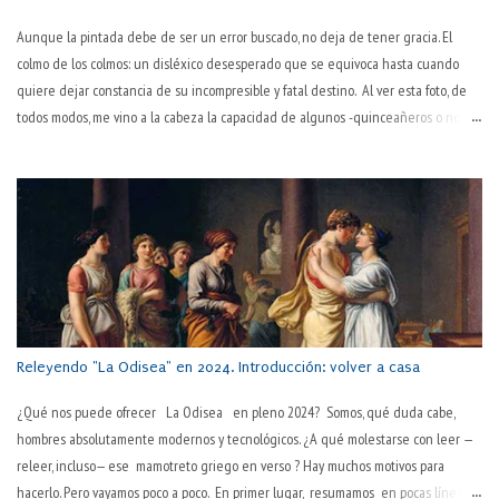
Aunque la pintada debe de ser un error buscado, no deja de tener gracia. El
colmo de los colmos: un disléxico desesperado que se equivoca hasta cuando
quiere dejar constancia de su incompresible y fatal destino. Al ver esta foto, de
todos modos, me vino a la cabeza la capacidad de algunos -quinceañeros o no- de
ver todo en negativo. Se trata de un error de visión y de juicio sobre uno mismo.
Es peculiar esta manera inaprensiva y extremadamente dura de juzgarse a uno
mismo. "No hago nada bien", proclaman a los cuatro vientos. Hay varios tipos de
personas así. Dos, como mínimo. Los primeros lo hacen por llamar la atención, por
lograr, ni que sea así, que les hagan caso. Otros (pesimistas o personas con
autoestima baja) tienen las gafas oscurecidas y todo lo que ven es oscuro y torpe:
mal hecho. Pero no se da el tercero, aquel que todo lo hace mal. No hay nadie
tan negado que en todo se equivoque. Dicen los pesimistas que los opt...
Releyendo "La Odisea" en 2024. Introducción: volver a casa
¿Qué nos puede ofrecer La Odisea en pleno 2024? Somos, qué duda cabe,
hombres absolutamente modernos y tecnológicos. ¿A qué molestarse con leer —
releer, incluso— ese mamotreto griego en verso ? Hay muchos motivos para
hacerlo. Pero vayamos poco a poco. En primer lugar, resumamos en pocas líneas