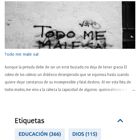
trabajo, todos lo sabemos. El hablar normal —y quizás ya poco habitual— así lo
sugiere: "este pantalón lo tienes ya muy trabajado; cámbiatelo". El trabajo
desgasta. ¿Pero es lo único que hace? Es más, ¿es lo que consigue de modo
primario? ¿No será ese desgaste una consecuencia habitual pero no necesaria
en su esencia, sino algo debido a la inevitable corporalidad y temporalidad? Por
pasos, que la sociedad actual es tozuda. "La pasión es el motor del trabajo" Así lo
decía Pep Guardiola,...
Todo me male sal
Aunque la pintada debe de ser un error buscado, no deja de tener gracia. El
colmo de los colmos: un disléxico desesperado que se equivoca hasta cuando
quiere dejar constancia de su incompresible y fatal destino. Al ver esta foto, de
todos modos, me vino a la cabeza la capacidad de algunos -quinceañeros o no- de
ver todo en negativo. Se trata de un error de visión y de juicio sobre uno mismo.
Es peculiar esta manera inaprensiva y extremadamente dura de juzgarse a uno
mismo. "No hago nada bien", proclaman a los cuatro vientos. Hay varios tipos de
personas así. Dos, como mínimo. Los primeros lo hacen por llamar la atención, por
lograr, ni que sea así, que les hagan caso. Otros (pesimistas o personas con
autoestima baja) tienen las gafas oscurecidas y todo lo que ven es oscuro y torpe: