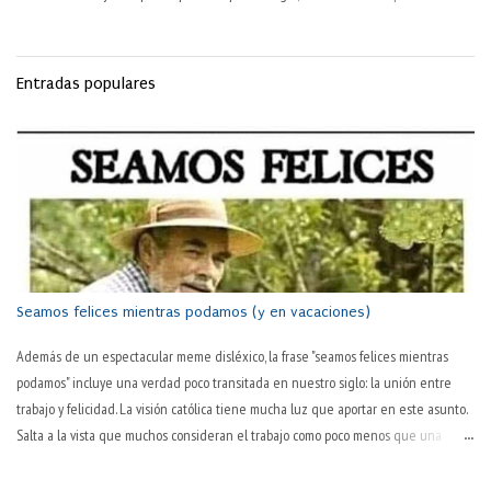
esa obra maestra inmortal: La Odisea —ese poema griego de 24 cantos, atribuido
a Homero, del siglo VIII a. C. — narra la vuelta a casa , tras la guerra de Troya, del
héroe griego Odiseo (al modo latino, Ulises). Además de haber luchado diez años
Entradas populares
en esa guerra, Odiseo tarda otros diez más en regresar a la isla de Ítaca, de la
que era ni más ni menos que rey. Durante esos veinte años, su hijo Telémaco y
su esposa Penélope —prototipo clásico de mujer activamente fiel— han de tolerar
en su palacio a los pretendientes que habían dado por muerto a Odiseo, y que se
dedicaban a consumir los bienes de la familia. Se...
Seamos felices mientras podamos (y en vacaciones)
Además de un espectacular meme disléxico, la frase "seamos felices mientras
podamos" incluye una verdad poco transitada en nuestro siglo: la unión entre
trabajo y felicidad. La visión católica tiene mucha luz que aportar en este asunto.
Salta a la vista que muchos consideran el trabajo como poco menos que una
tortura en sí. "Todavía es martes" o "¡por fin es juernes!" son dos tonterías
habituales en boca de muchas personas. Que hay algo desagradable en el