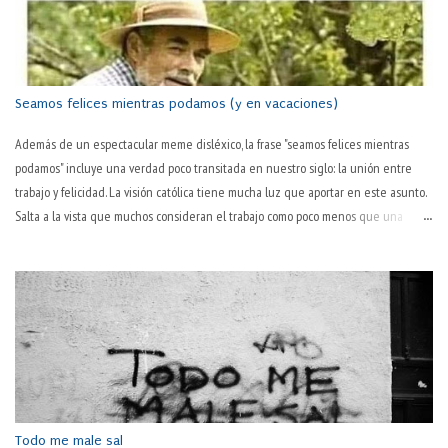
Seamos felices mientras podamos (y en vacaciones)
Además de un espectacular meme disléxico, la frase "seamos felices mientras
podamos" incluye una verdad poco transitada en nuestro siglo: la unión entre
trabajo y felicidad. La visión católica tiene mucha luz que aportar en este asunto.
Salta a la vista que muchos consideran el trabajo como poco menos que una
tortura en sí. "Todavía es martes" o "¡por fin es juernes!" son dos tonterías
habituales en boca de muchas personas. Que hay algo desagradable en el
trabajo, todos lo sabemos. El hablar normal —y quizás ya poco habitual— así lo
sugiere: "este pantalón lo tienes ya muy trabajado; cámbiatelo". El trabajo
desgasta. ¿Pero es lo único que hace? Es más, ¿es lo que consigue de modo
primario? ¿No será ese desgaste una consecuencia habitual pero no necesaria
en su esencia, sino algo debido a la inevitable corporalidad y temporalidad? Por
pasos, que la sociedad actual es tozuda. "La pasión es el motor del trabajo" Así lo
decía Pep Guardiola,...
Todo me male sal