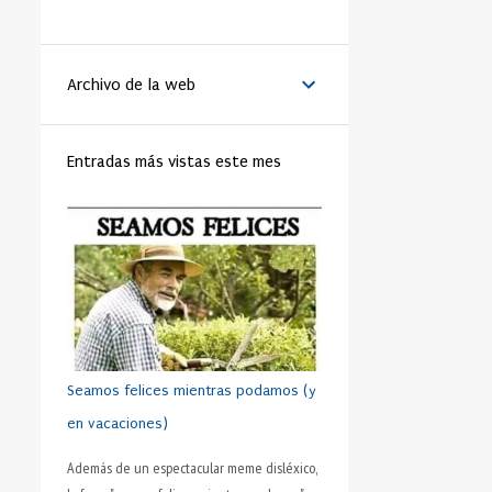
LA VANGUARDIA
51
BENEDICTO XVI
44
Archivo de la web
MATRIMONIO
44
PAPA
42
RELIGIÓN
41
FAMILIA
40
Entradas más vistas este mes
TRABAJO
40
JÓVENES
39
VIDA
39
VIRTUD
39
IGLESIA
37
MORAL
37
SHAKESPEARE
35
DINERO
35
CRISTIANISMO
34
HUMANO
34
PRUDENCIA
34
METÁFORA
33
SEXO
32
ADOLESCENTE
31
Seamos felices mientras podamos (y
HOMBRES
31
ESFUERZO
30
en vacaciones)
FÚTBOL
30
AMISTAD
28
Además de un espectacular meme disléxico,