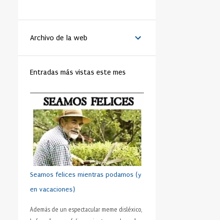
LA VANGUARDIA
51
BENEDICTO XVI
44
Archivo de la web
MATRIMONIO
44
PAPA
42
RELIGIÓN
41
FAMILIA
40
Entradas más vistas este mes
TRABAJO
40
JÓVENES
39
VIDA
39
VIRTUD
39
IGLESIA
37
MORAL
37
SHAKESPEARE
35
DINERO
35
CRISTIANISMO
34
HUMANO
34
PRUDENCIA
34
METÁFORA
33
SEXO
32
ADOLESCENTE
31
Seamos felices mientras podamos (y
HOMBRES
31
ESFUERZO
30
en vacaciones)
FÚTBOL
30
AMISTAD
28
Además de un espectacular meme disléxico,